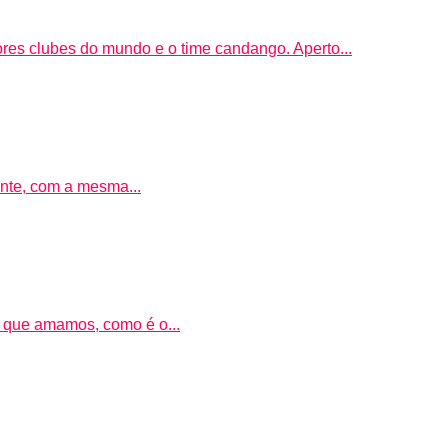
ores clubes do mundo e o time candango. Aperto...
tante, com a mesma...
te que amamos, como é o...