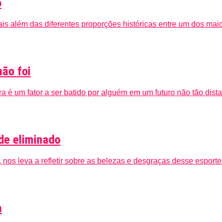
o
is além das diferentes proporções históricas entre um dos mai
não foi
ira é um fator a ser batido por alguém em um futuro não tão dis
de eliminado
or, nos leva a refletir sobre as belezas e desgraças desse espor
a