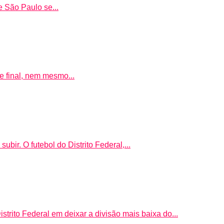
e São Paulo se...
e final, nem mesmo...
bir. O futebol do Distrito Federal,...
trito Federal em deixar a divisão mais baixa do...