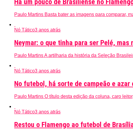
Há um pouco de Brasiliense no Flameng
Paulo Martins Basta bater as imagens para comparar, ma
Nó Tático
3 anos atrás
Neymar: o que tinha para ser Pelé, mas 
Paulo Martins A artilharia da história da Seleção Brasile
Nó Tático
3 anos atrás
No futebol, há sorte de campeão e azar 
Paulo Martins O título desta edição da coluna, caro leit
Nó Tático
3 anos atrás
Restou o Flamengo ao futebol de Brasíli