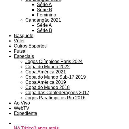
Série A
Série B
Feminino
Candangão 2021
Série A
Série B
Basquete
Vôlei
Outros Esportes
Futsal
Especiais
Jogos Olímpicos Paris 2024
Copa do Mundo 2022
Copa América 2021
Copa do Mundo Sub-17 2019
Copa América 2019
Copa do Mundo 2018
Copa das Confederações 2017
Jogos Paralímpicos Rio 2016
Ao Vivo
WebTV
Expediente
Nó Tático
3 anos atrás