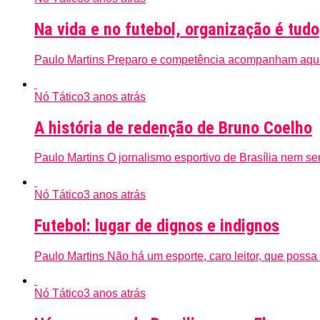
Na vida e no futebol, organização é tudo
Paulo Martins Preparo e competência acompanham aquele
Nó Tático
3 anos atrás
A história de redenção de Bruno Coelho
Paulo Martins O jornalismo esportivo de Brasília nem sem
Nó Tático
3 anos atrás
Futebol: lugar de dignos e indignos
Paulo Martins Não há um esporte, caro leitor, que possa 
Nó Tático
3 anos atrás