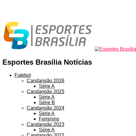
Esportes Brasília Notícias
Futebol
Candangão 2026
Série A
Candangão 2025
Série A
Série B
Candangão 2024
Série A
Feminino
Candangão 2023
Série A
Candangão 2022