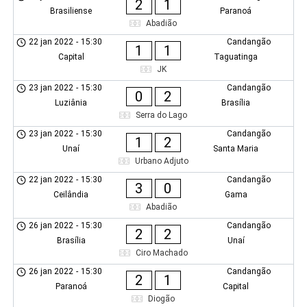
2
1
Brasiliense
Paranoá
Abadião
22 jan 2022
-
15:30
Candangão
1
1
Capital
Taguatinga
JK
23 jan 2022
-
15:30
Candangão
0
2
Luziânia
Brasília
Serra do Lago
23 jan 2022
-
15:30
Candangão
1
2
Unaí
Santa Maria
Urbano Adjuto
22 jan 2022
-
15:30
Candangão
3
0
Ceilândia
Gama
Abadião
26 jan 2022
-
15:30
Candangão
2
2
Brasília
Unaí
Ciro Machado
26 jan 2022
-
15:30
Candangão
2
1
Paranoá
Capital
Diogão