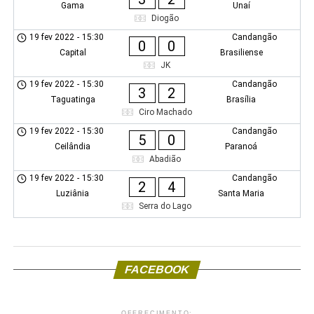
Gama
Unaí
Diogão
19 fev 2022
-
15:30
Candangão
0
0
Capital
Brasiliense
JK
19 fev 2022
-
15:30
Candangão
3
2
Taguatinga
Brasília
Ciro Machado
19 fev 2022
-
15:30
Candangão
5
0
Ceilândia
Paranoá
Abadião
19 fev 2022
-
15:30
Candangão
2
4
Luziânia
Santa Maria
Serra do Lago
FACEBOOK
OFERECIMENTO: