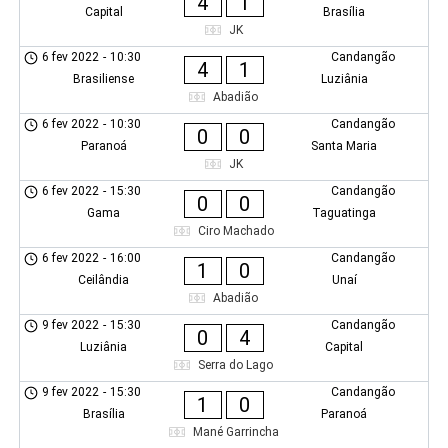
4
1
Capital
Brasília
JK
6 fev 2022
-
10:30
Candangão
4
1
Brasiliense
Luziânia
Abadião
6 fev 2022
-
10:30
Candangão
0
0
Paranoá
Santa Maria
JK
6 fev 2022
-
15:30
Candangão
0
0
Gama
Taguatinga
Ciro Machado
6 fev 2022
-
16:00
Candangão
1
0
Ceilândia
Unaí
Abadião
9 fev 2022
-
15:30
Candangão
0
4
Luziânia
Capital
Serra do Lago
9 fev 2022
-
15:30
Candangão
1
0
Brasília
Paranoá
Mané Garrincha