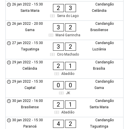
26 jan 2022
-
15:30
Candangão
2
3
Santa Maria
Ceilândia
Serra do Lago
26 jan 2022
-
20:00
Candangão
3
2
Gama
Brasiliense
Mané Garrincha
27 jan 2022
-
15:30
Candangão
3
2
Taguatinga
Luziânia
Ciro Machado
29 jan 2022
-
15:30
Candangão
2
1
Ceilândia
Brasília
Abadião
29 jan 2022
-
15:30
Candangão
0
0
Capital
Gama
JK
30 jan 2022
-
16:00
Candangão
2
1
Brasiliense
Santa Maria
Abadião
30 jan 2022
-
15:30
Candangão
4
2
Paranoá
Taguatinga