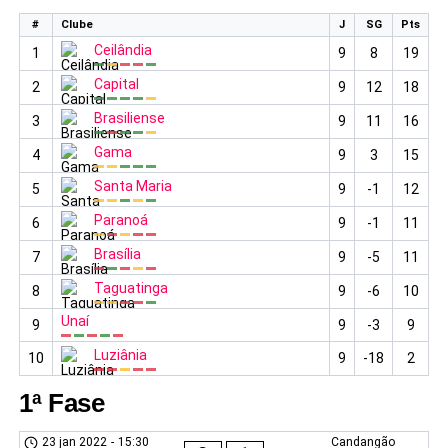
#
Clube
J
SG
Pts
Ceilândia
1
9
8
19
Capital
2
9
12
18
Brasiliense
3
9
11
16
Gama
4
9
3
15
Santa Maria
5
9
-1
12
Paranoá
6
9
-1
11
Brasília
7
9
-5
11
Taguatinga
8
9
-6
10
Unaí
9
9
-3
9
Luziânia
10
9
-18
2
1ª Fase
23 jan 2022
-
15:30
Candangão