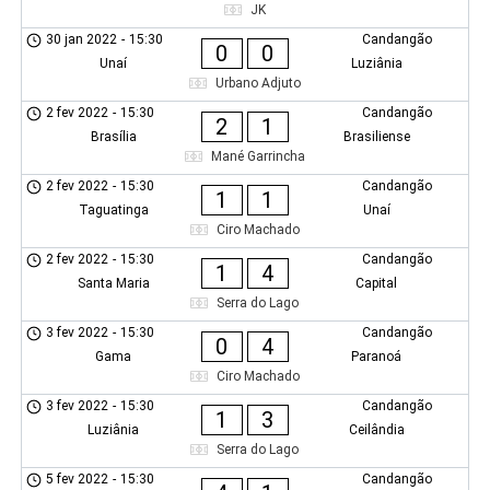
JK
30 jan 2022
-
15:30
Candangão
0
0
Unaí
Luziânia
Urbano Adjuto
2 fev 2022
-
15:30
Candangão
2
1
Brasília
Brasiliense
Mané Garrincha
2 fev 2022
-
15:30
Candangão
1
1
Taguatinga
Unaí
Ciro Machado
2 fev 2022
-
15:30
Candangão
1
4
Santa Maria
Capital
Serra do Lago
3 fev 2022
-
15:30
Candangão
0
4
Gama
Paranoá
Ciro Machado
3 fev 2022
-
15:30
Candangão
1
3
Luziânia
Ceilândia
Serra do Lago
5 fev 2022
-
15:30
Candangão