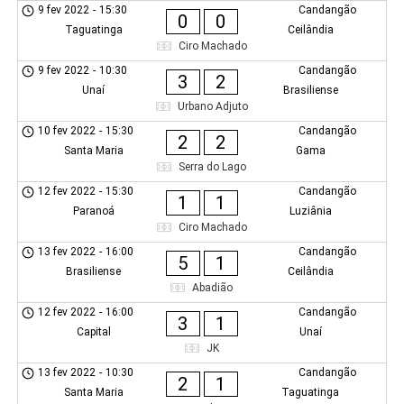
9 fev 2022
-
15:30
Candangão
0
0
Taguatinga
Ceilândia
Ciro Machado
9 fev 2022
-
10:30
Candangão
3
2
Unaí
Brasiliense
Urbano Adjuto
10 fev 2022
-
15:30
Candangão
2
2
Santa Maria
Gama
Serra do Lago
12 fev 2022
-
15:30
Candangão
1
1
Paranoá
Luziânia
Ciro Machado
13 fev 2022
-
16:00
Candangão
5
1
Brasiliense
Ceilândia
Abadião
12 fev 2022
-
16:00
Candangão
3
1
Capital
Unaí
JK
13 fev 2022
-
10:30
Candangão
2
1
Santa Maria
Taguatinga