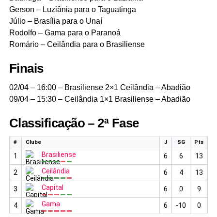
Gerson – Luziânia para o Taguatinga
Júlio – Brasília para o Unaí
Rodolfo – Gama para o Paranoá
Romário – Ceilândia para o Brasiliense
Finais
02/04 – 16:00 – Brasiliense 2×1 Ceilândia – Abadião
09/04 – 15:30 – Ceilândia 1×1 Brasiliense – Abadião
Classificação – 2ª Fase
#
Clube
J
SG
Pts
Brasiliense
1
6
6
13
Ceilândia
2
6
4
13
Capital
3
6
0
9
Gama
4
6
-10
0