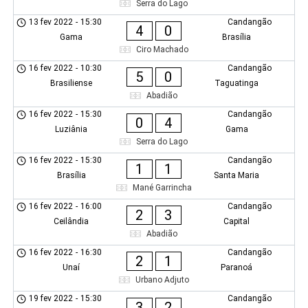
Serra do Lago
13 fev 2022
-
15:30
Candangão
4
0
Gama
Brasília
Ciro Machado
16 fev 2022
-
10:30
Candangão
5
0
Brasiliense
Taguatinga
Abadião
16 fev 2022
-
15:30
Candangão
0
4
Luziânia
Gama
Serra do Lago
16 fev 2022
-
15:30
Candangão
1
1
Brasília
Santa Maria
Mané Garrincha
16 fev 2022
-
16:00
Candangão
2
3
Ceilândia
Capital
Abadião
16 fev 2022
-
16:30
Candangão
2
1
Unaí
Paranoá
Urbano Adjuto
19 fev 2022
-
15:30
Candangão
3
2