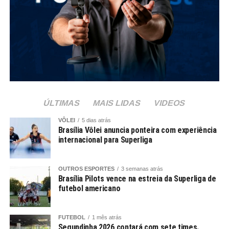
ÚLTIMAS
MAIS LIDAS
VIDEOS
VÔLEI
5 dias atrás
Brasília Vôlei anuncia ponteira com experiência
internacional para Superliga
OUTROS ESPORTES
3 semanas atrás
Brasília Pilots vence na estreia da Superliga de
futebol americano
FUTEBOL
1 mês atrás
Segundinha 2026 contará com sete times.