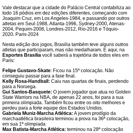
Vale destacar que a cidade do Palácio Central contabiliza ao
todo 16 pódios em dez edições diferentes, começando com
Joaquim Cruz, em Los Angeles-1984, e passando por outros
atletas em Seul-1988, Atlanta-1996, Sydney-2000, Atenas-
2004, Pequim-2008, Londres-2012, Rio-2016 e Tóquio-
2020. Paris-2024
Nesta edição dos jogos, Brasilia também teve alguns outros
atletas que participaram, mas não medalharam. E aqui, na
Esportes Brasilia
você saberá a trajetória de todos eles em
Paris:
Felipe Gustavo-Skate
: Ficou na 15ª colocação. Não
conseguiu passar para a fase final.
Kelly Rosa-Handball:
Caiu nas quartas de finais, perdendo
para a Noruega.
Gui Santos-Basquete:
O jovem jogador que atua no Golden
State Warriors na NBA, de apenas 22 anos, foi para a sua
primeira olimpiada. Também ficou entre os oito melhores e
perdeu para a forte equipe dos Estados Unidos.
Gabriela Muniz-Marcha Atlética:
A jovem prodígio da
marchaatlética brasileira terminou a prova na 36ª colocação,
em sua 1ª olimpiada
Max Batista-Marcha Atlética:
terminou na 28ª colocação