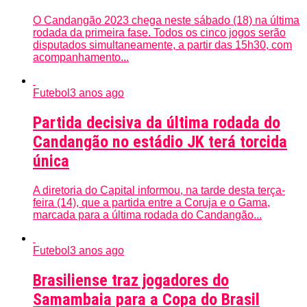
O Candangão 2023 chega neste sábado (18) na última
rodada da primeira fase. Todos os cinco jogos serão
disputados simultaneamente, a partir das 15h30, com
acompanhamento...
Futebol
3 anos ago
Partida decisiva da última rodada do
Candangão no estádio JK terá torcida
única
A diretoria do Capital informou, na tarde desta terça-
feira (14), que a partida entre a Coruja e o Gama,
marcada para a última rodada do Candangão...
Futebol
3 anos ago
Brasiliense traz jogadores do
Samambaia para a Copa do Brasil