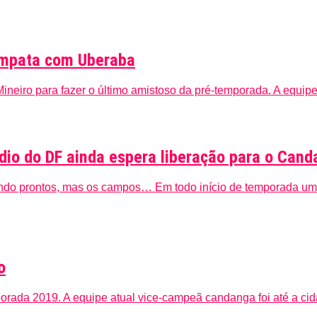
 empata com Uberaba
 Mineiro para fazer o último amistoso da pré-temporada. A equipe
dio do DF ainda espera liberação para o Can
icando prontos, mas os campos… Em todo início de temporada um
o
orada 2019. A equipe atual vice-campeã candanga foi até a cida