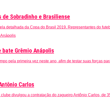
s de Sobradinho e Brasiliense
abela detalhada da Copa do Brasil 2019. Representantes do futeb
e bate Grêmio Anápolis
campo pela primeira vez neste ano, afim de testar suas forças p
 Antônio Carlos
 clube divulgou a contratação do zagueiro Antônio Carlos, de 3