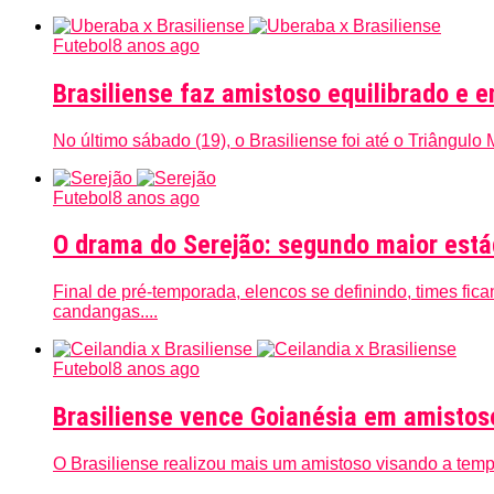
Futebol
8 anos ago
Brasiliense faz amistoso equilibrado e
No último sábado (19), o Brasiliense foi até o Triângulo
Futebol
8 anos ago
O drama do Serejão: segundo maior está
Final de pré-temporada, elencos se definindo, times f
candangas....
Futebol
8 anos ago
Brasiliense vence Goianésia em amistos
O Brasiliense realizou mais um amistoso visando a temp