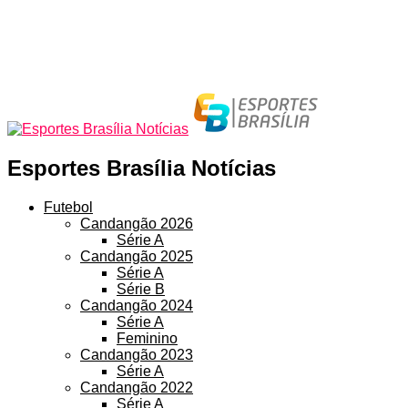
Esportes Brasília Notícias
Futebol
Candangão 2026
Série A
Candangão 2025
Série A
Série B
Candangão 2024
Série A
Feminino
Candangão 2023
Série A
Candangão 2022
Série A