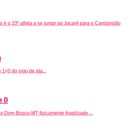
é o 33º atleta a se juntar ao Jacaré para o Candangão
a
1×0 do jogo de ida...
e D
, o Dom Bosco-MT fisicamente fragilizado,...