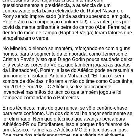
questionamentos à presidência, a ausência de um
centroavante pela baixa efetividade de Rafael Navarro e
Rony sendo improvisado (ainda assim superando, em gols,
Pelé e Zico na competição continental!), e as infecções por
covid da mente brilhante à beira do campo (Abel Ferreira) e
dentro do meio de campo (Raphael Veiga) foram fatores que
atrapalharam o verde.
No Mineiro, o elenco se mantém, reforçando-se com alguns
nomes, para o segmento da temporada, como Jemerson e
Cristian Pavón (visto que Diego Godín pouca saudade deixa
e já veste as cores do Vélez, que também jogará as quartas
da Libertadores). Porém, a fase do Atlético pode se resumir a
um nome em isolado: Antonio Mohamed. “El Turco”, sem
sombra de dúvidas, não tem a mão do time como Cuca tinha
em 2013 e em 2021. O Atlético se fez praticamente
invencível nas mãos do técnico que também jogou e foi
campeão comandando o Palmeiras.
E nos técnicos, mais do que nunca, se vê o cenário-chave
para este confronto. Um dos dois vai balançar seriamente se
for eliminado. Nem que o técnico que avançar perca para
Athlético-PR ou Estudiantes. Isso é porque não falamos de
um clássico: Palmeiras e Atlético-MG têm torcidas amigas.
Boa parte dos atleticanos torceu pela vitória do alviverde