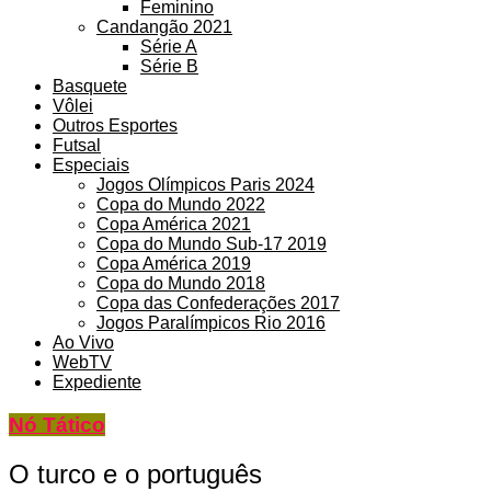
Feminino
Candangão 2021
Série A
Série B
Basquete
Vôlei
Outros Esportes
Futsal
Especiais
Jogos Olímpicos Paris 2024
Copa do Mundo 2022
Copa América 2021
Copa do Mundo Sub-17 2019
Copa América 2019
Copa do Mundo 2018
Copa das Confederações 2017
Jogos Paralímpicos Rio 2016
Ao Vivo
WebTV
Expediente
Nó Tático
O turco e o português