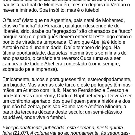
paulista na final de Montevidéu, mesmo depois do Verdão o
haver eliminado. Soa insólito, mas é o futebol.
O “turco” (visto que na Argentina, país natal de Mohamed,
efusivo “hincha” do Huracán, qualquer descendente de
libanês, sírio, árabe ou “agregados” são chamados de “turco”
porque sim) e o português devem enfrentar este jogo como o
ponto de virada da temporada. Claro que Abel já é ídolo e
Antonio não é unanimidade. Daí o tempero do jogo. Na
última oportunidade, daquelas intermináveis semifinais do
ano passado, o cenário era reverso: Cuca rumava a ser
campeão de tudo e Abel era contestado (como sempre,
sobretudo pela imprensa).
Etnicamente, turcos e portugueses têm, estereotipadamente,
um bigode. Mas apenas este turco e este português têm nas
mãos um Atlético com Hulk, Nacho Fernández e Éverson e
um Palmeiras com Rony, Dudu e Raphael Veiga. Deverá ser
um confronto apertado, dos que fiquem para a história e dos
que não há zebra, pois são Palmeiras e Atlético Mineiro, a
partir da terceira década deste século: um semi-clássico
saudável, onde vive o futebol.
Excepcionalmente publicada, esta semana, nesta quinta-
feira (21.07). A coluna vai ao ar, normalmente, às segundas-