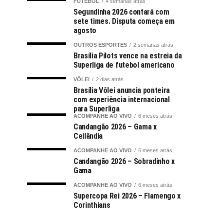
FUTEBOL
4 semanas atrás
Segundinha 2026 contará com
sete times. Disputa começa em
agosto
OUTROS ESPORTES
2 semanas atrás
Brasília Pilots vence na estreia da
Superliga de futebol americano
VÔLEI
2 dias atrás
Brasília Vôlei anuncia ponteira
com experiência internacional
para Superliga
ACOMPANHE AO VIVO
6 meses atrás
Candangão 2026 – Gama x
Ceilândia
ACOMPANHE AO VIVO
6 meses atrás
Candangão 2026 – Sobradinho x
Gama
ACOMPANHE AO VIVO
6 meses atrás
Supercopa Rei 2026 – Flamengo x
Corinthians