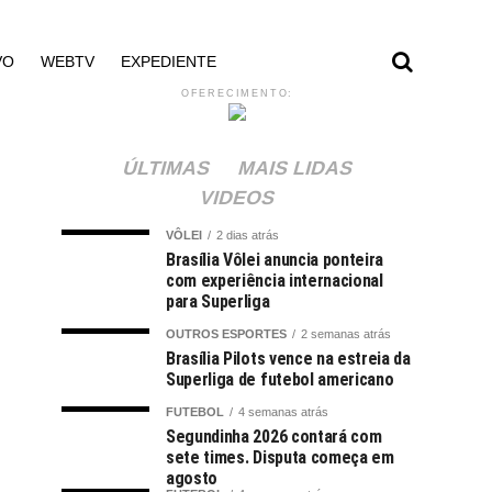
VO
WEBTV
EXPEDIENTE
OFERECIMENTO:
ÚLTIMAS
MAIS LIDAS
VIDEOS
VÔLEI
2 dias atrás
Brasília Vôlei anuncia ponteira
com experiência internacional
para Superliga
OUTROS ESPORTES
2 semanas atrás
Brasília Pilots vence na estreia da
Superliga de futebol americano
FUTEBOL
4 semanas atrás
Segundinha 2026 contará com
sete times. Disputa começa em
agosto