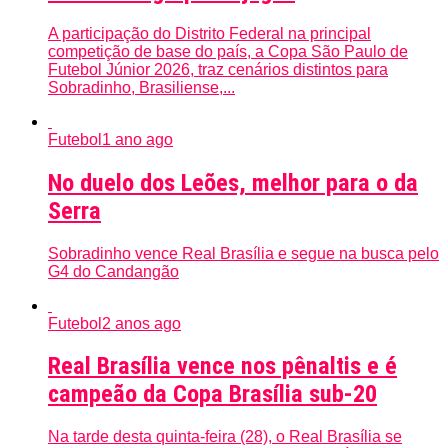
A participação do Distrito Federal na principal
competição de base do país, a Copa São Paulo de
Futebol Júnior 2026, traz cenários distintos para
Sobradinho, Brasiliense,...
Futebol
1 ano ago
No duelo dos Leões, melhor para o da
Serra
Sobradinho vence Real Brasília e segue na busca pelo
G4 do Candangão
Futebol
2 anos ago
Real Brasília vence nos pênaltis e é
campeão da Copa Brasília sub-20
Na tarde desta quinta-feira (28), o Real Brasília se