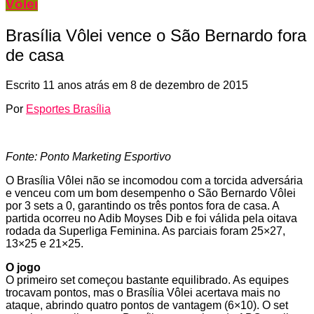
Vôlei
Brasília Vôlei vence o São Bernardo fora
de casa
Escrito
11 anos atrás
em
8 de dezembro de 2015
Por
Esportes Brasília
Fonte: Ponto Marketing Esportivo
O Brasília Vôlei não se incomodou com a torcida adversária
e venceu com um bom desempenho o São Bernardo Vôlei
por 3 sets a 0, garantindo os três pontos fora de casa. A
partida ocorreu no Adib Moyses Dib e foi válida pela oitava
rodada da Superliga Feminina. As parciais foram 25×27,
13×25 e 21×25.
O jogo
O primeiro set começou bastante equilibrado. As equipes
trocavam pontos, mas o Brasília Vôlei acertava mais no
ataque, abrindo quatro pontos de vantagem (6×10). O set