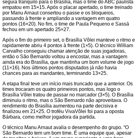
seguia tranquilo para o Brasília, mas o time do ABC paulista
empatou em 15×15. Após o placar apertado, o time treinado
por Manu Arnaut consertou o passe e os bloqueios,
passando à frente e ampliando a vantagem em quatro
pontos (16×20). No fim, o time de Paula Pequeno e Sassá
fechou em um apertado 25×27.
Após o fim do primeiro set, o Brasília Vôlei manteve o ritmo e
rapidamente abriu 4 pontos à frente (1×5). O técnico William
Carvalho conseguiu chamar atenção de suas jogadoras,
então o São Bernardo voltou a encostar, mas a vantagem
ainda era do Brasília, que mantinha um bom volume de jogo
(11×16). Nos últimos pontos disputados já não havia
chances para as mandantes, terminando 13×25.
A etapa final teve um início mais truncado que a anterior. Os
times trocaram os quatro primeiros pontos, mas logo o
Brasília Vôlei tratou de passar no marcador (3×5). O Brasília
diminuiu o ritmo, mas o São Bernardo não aproveitava. O
rendimento do Brasília aumentou na parte decisiva e
finalizou em 21×25. O troféu VivaVôlei foi para a oposta
Bárbara, como melhor jogadora da partida.
O técnico Manu Arnaut avalia o desempenho do grupo. “O
São Bernardo tem um bom time. É uma equipe que, apesar