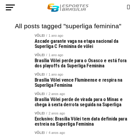
All posts tagged "superliga feminina"
VÔLEI
1 ano ago
Ascade garante vaga na etapa nacional da
Superliga C Feminina de vôlei
VÔLEI
1 ano ago
Brasília Vôlei perde para o Osasco e está fora
dos playoffs da Superliga Feminina
VÔLEI
1 ano ago
Brasília Vôlei vence Fluminense e respira na
Superliga Feminina
VÔLEI
2 anos ago
Brasília Vôlei perde de virada para o Minas e
chega à sexta derrota seguida na Superliga
VÔLEI
2 anos ago
Exclusivo: Brasília Vôlei tem data definida para
estreia na Superliga Feminina
VÔLEI
4 anos ago