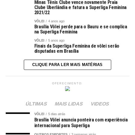
Minas Tênis Clube vence novamente Praia
Clube Uberlândia e fatura a Superliga Feminina
2021/22
VÔLEI
4 anos ago
Brasília Vôlei perde para o Bauru e se complica
na Superliga Feminina
VÔLEI
5 anos ago
Finais da Superliga Feminina de vôlei serão
disputadas em Brasília
CLIQUE PARA LER MAIS MATÉRIAS
OFERECIMENTO:
ÚLTIMAS
MAIS LIDAS
VIDEOS
VÔLEI
5 dias atrás
Brasília Vôlei anuncia ponteira com experiência
internacional para Superliga
OUTROS ESPORTES
3 semanas atrás