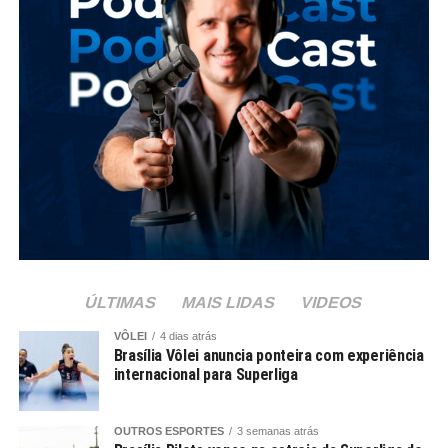
ÚLTIMAS
MAIS LIDAS
VIDEOS
VÔLEI
4 dias atrás
Brasília Vôlei anuncia ponteira com experiência
internacional para Superliga
OUTROS ESPORTES
3 semanas atrás