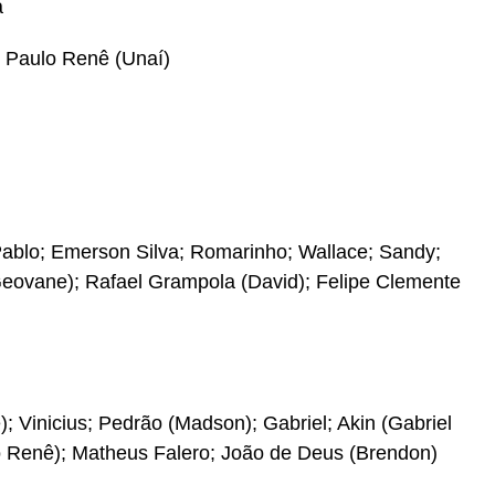
a
, Paulo Renê (Unaí)
 Pablo; Emerson Silva; Romarinho; Wallace; Sandy;
Geovane); Rafael Grampola (David); Felipe Clemente
; Vinicius; Pedrão (Madson); Gabriel; Akin (Gabriel
lo Renê); Matheus Falero; João de Deus (Brendon)