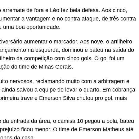
 arremate de fora e Léo fez bela defesa. Aos cinco,
mentar a vantagem e no contra ataque, de três contra
eu uma boa oportunidade.
dversário aumentar o marcador. Aos nove, o artilheiro
 lançamento na esquerda, dominou e bateu na saída do
rtilheiro da competição com cinco gols. O gol foi um
eação do time de Minas Gerais.
ito nervosos, reclamando muito com a arbitragem e
n ainda salvou a equipe de levar o quarto. Em cobrança
 primeira trave e Emerson Silva chutou pro gol, mais
o da entrada da área, o camisa 10 pegou a bola, bateu
prejuízo ficou menor. O time de Emerson Matheus até
donos da casa.