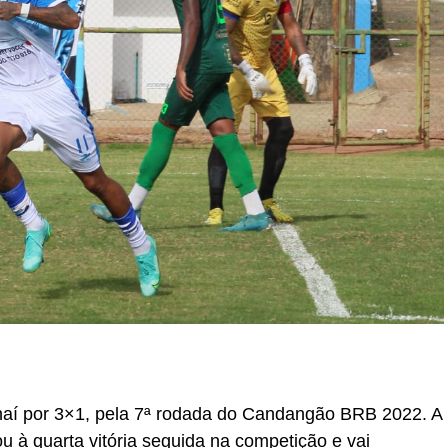
Unaí por 3×1, pela 7ª rodada do Candangão BRB 2022. A
 à quarta vitória seguida na competição e vai