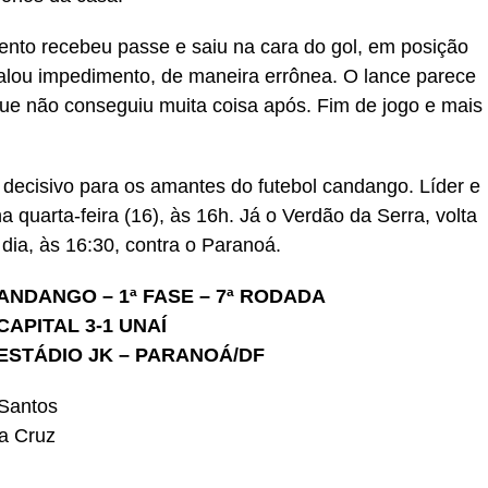
ento recebeu passe e saiu na cara do gol, em posição
inalou impedimento, de maneira errônea. O lance parece
ue não conseguiu muita coisa após. Fim de jogo e mais
decisivo para os amantes do futebol candango. Líder e
a quarta-feira (16), às 16h. Já o Verdão da Serra, volta
dia, às 16:30, contra o Paranoá.
NDANGO – 1ª FASE – 7ª RODADA
CAPITAL 3-1 UNAÍ
– ESTÁDIO JK – PARANOÁ/DF
 Santos
da Cruz