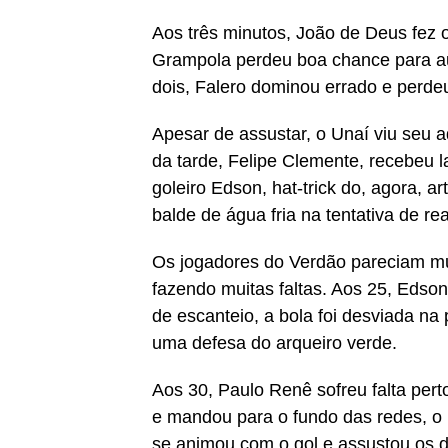
Aos três minutos, João de Deus fez o
Grampola perdeu boa chance para au
dois, Falero dominou errado e perd
Apesar de assustar, o Unaí viu seu a
da tarde, Felipe Clemente, recebeu
goleiro Edson, hat-trick do, agora, a
balde de água fria na tentativa de r
Os jogadores do Verdão pareciam mu
fazendo muitas faltas. Aos 25, Edso
de escanteio, a bola foi desviada na
uma defesa do arqueiro verde.
Aos 30, Paulo Renê sofreu falta pert
e mandou para o fundo das redes, o 
se animou com o gol e assustou os 