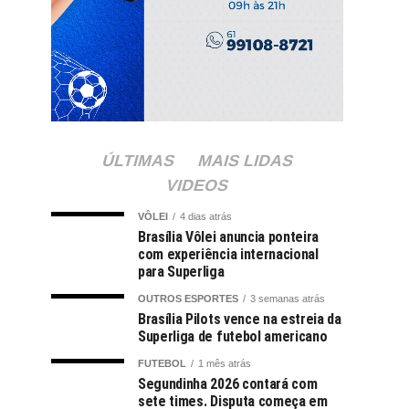
ÚLTIMAS
MAIS LIDAS
VIDEOS
VÔLEI
4 dias atrás
Brasília Vôlei anuncia ponteira
com experiência internacional
para Superliga
OUTROS ESPORTES
3 semanas atrás
Brasília Pilots vence na estreia da
Superliga de futebol americano
FUTEBOL
1 mês atrás
Segundinha 2026 contará com
sete times. Disputa começa em