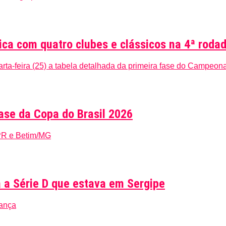
rica com quatro clubes e clássicos na 4ª roda
rta-feira (25) a tabela detalhada da primeira fase do Campeona
fase da Copa do Brasil 2026
/PR e Betim/MG
a a Série D que estava em Sergipe
iança