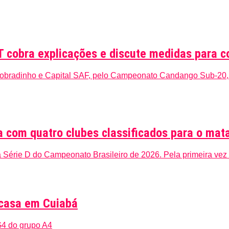
cobra explicações e discute medidas para c
 Sobradinho e Capital SAF, pelo Campeonato Candango Sub-20, s
ria com quatro clubes classificados para o ma
na Série D do Campeonato Brasileiro de 2026. Pela primeira vez n
 casa em Cuiabá
G4 do grupo A4