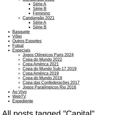
Série A
Série B
Feminino
Candangão 2021
Série A
Série B
Basquete
Vôlei
Outros Esportes
Futsal
Especiais
Jogos Olímpicos Paris 2024
Copa do Mundo 2022
Copa América 2021
Copa do Mundo Sub-17 2019
Copa América 2019
Copa do Mundo 2018
Copa das Confederações 2017
Jogos Paralímpicos Rio 2016
Ao Vivo
WebTV
Expediente
All posts tagged "Capital"