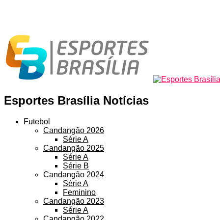
Esportes Brasília Notícias
Futebol
Candangão 2026
Série A
Candangão 2025
Série A
Série B
Candangão 2024
Série A
Feminino
Candangão 2023
Série A
Candangão 2022