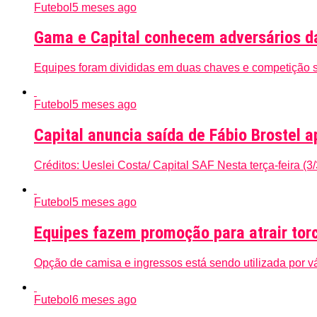
Futebol
5 meses ago
Gama e Capital conhecem adversários d
Equipes foram divididas em duas chaves e competição se
Futebol
5 meses ago
Capital anuncia saída de Fábio Brostel
Créditos: Ueslei Costa/ Capital SAF Nesta terça-feira (3/
Futebol
5 meses ago
Equipes fazem promoção para atrair tor
Opção de camisa e ingressos está sendo utilizada por vá
Futebol
6 meses ago