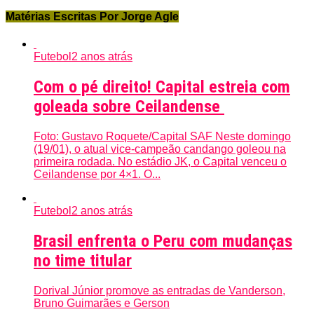
Matérias Escritas Por Jorge Agle
Futebol
2 anos atrás
Com o pé direito! Capital estreia com
goleada sobre Ceilandense
Foto: Gustavo Roquete/Capital SAF Neste domingo
(19/01), o atual vice-campeão candango goleou na
primeira rodada. No estádio JK, o Capital venceu o
Ceilandense por 4×1. O...
Futebol
2 anos atrás
Brasil enfrenta o Peru com mudanças
no time titular
Dorival Júnior promove as entradas de Vanderson,
Bruno Guimarães e Gerson