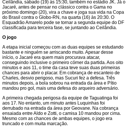
Ceilândia, sábado (19) às 15:30, também no estádio JK. Já o
Jacaré, antes de pensar no clássico contra o Gama no
próximo domingo (20), vira a chave e joga sua vida na Copa
do Brasil contra o Globo-RN, na quarta (16) às 20:30. O
Esquadrão Amarelo pode se tornar a segunda equipe do DF
classificada para terceira fase, se juntando ao Ceilândia.
O jogo
A etapa inicial começou com as duas equipes se estudando
bastante e ninguém se arriscando muito. Apesar desse
início, o Jacaré era quem mais procurava atacar,
conseguindo inclusive o primeiro córner da partida. Aos oito
minutos e aos 11, o time da casa teve suas duas primeiras
chances para abrir o placar. Em cobrança de escanteio de
Charles, desvio perigoso, mas Sucuri fez a defesa. Três
minutos depois, a bola sobrou na entrada da área e Pítio
mandou pro gol, mais uma defesa do arqueiro adversário.
A primeira chegada perigosa da equipe de Taguatinga foi
aos 17. No entanto, um minuto antes Luquinhas foi
derrubado na entrada da área por Geovane. Na cobrança
ensaiada entre Aldo e Zotti, o camisa 10 mandou por cima.
Mesmo com as chances de ambas equipes, o jogo era
truncado e com muita marcação.