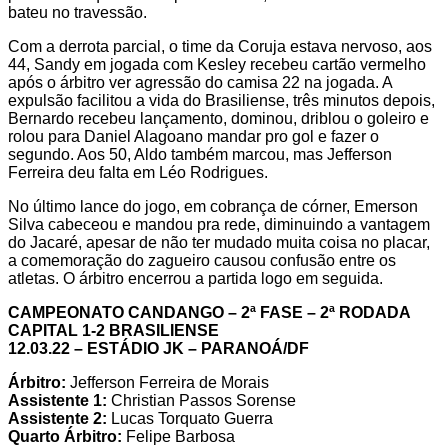
bateu no travessão.
Com a derrota parcial, o time da Coruja estava nervoso, aos
44, Sandy em jogada com Kesley recebeu cartão vermelho
após o árbitro ver agressão do camisa 22 na jogada. A
expulsão facilitou a vida do Brasiliense, três minutos depois,
Bernardo recebeu lançamento, dominou, driblou o goleiro e
rolou para Daniel Alagoano mandar pro gol e fazer o
segundo. Aos 50, Aldo também marcou, mas Jefferson
Ferreira deu falta em Léo Rodrigues.
No último lance do jogo, em cobrança de córner, Emerson
Silva cabeceou e mandou pra rede, diminuindo a vantagem
do Jacaré, apesar de não ter mudado muita coisa no placar,
a comemoração do zagueiro causou confusão entre os
atletas. O árbitro encerrou a partida logo em seguida.
CAMPEONATO CANDANGO – 2ª FASE – 2ª RODADA
CAPITAL 1-2 BRASILIENSE
12.03.22 – ESTÁDIO JK – PARANOÁ/DF
Árbitro:
Jefferson Ferreira de Morais
Assistente 1:
Christian Passos Sorense
Assistente 2:
Lucas Torquato Guerra
Quarto Árbitro:
Felipe Barbosa