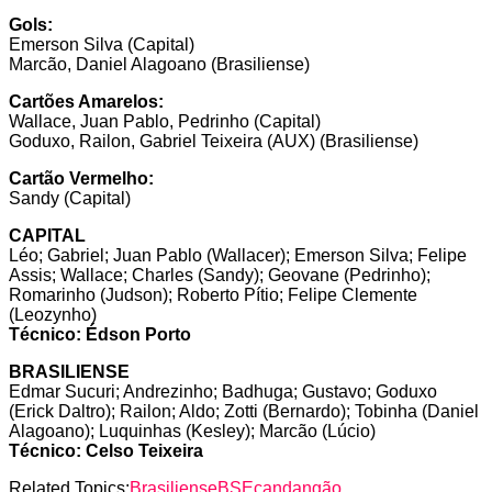
Gols:
Emerson Silva (Capital)
Marcão, Daniel Alagoano (Brasiliense)
Cartões Amarelos:
Wallace, Juan Pablo, Pedrinho (Capital)
Goduxo, Railon, Gabriel Teixeira (AUX) (Brasiliense)
Cartão Vermelho:
Sandy (Capital)
CAPITAL
Léo; Gabriel; Juan Pablo (Wallacer); Emerson Silva; Felipe
Assis; Wallace; Charles (Sandy); Geovane (Pedrinho);
Romarinho (Judson); Roberto Pítio; Felipe Clemente
(Leozynho)
Técnico: Édson Porto
BRASILIENSE
Edmar Sucuri; Andrezinho; Badhuga; Gustavo; Goduxo
(Erick Daltro); Railon; Aldo; Zotti (Bernardo); Tobinha (Daniel
Alagoano); Luquinhas (Kesley); Marcão (Lúcio)
Técnico: Celso Teixeira
Related Topics:
Brasiliense
BSE
candangão