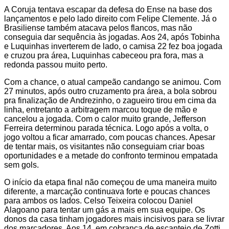
A Coruja tentava escapar da defesa do Ense na base dos
lançamentos e pelo lado direito com Felipe Clemente. Já o
Brasiliense também atacava pelos flancos, mas não
conseguia dar sequência às jogadas. Aos 24, após Tobinha
e Luquinhas inverterem de lado, o camisa 22 fez boa jogada
e cruzou pra área, Luquinhas cabeceou pra fora, mas a
redonda passou muito perto.
Com a chance, o atual campeão candango se animou. Com
27 minutos, após outro cruzamento pra área, a bola sobrou
pra finalização de Andrezinho, o zagueiro tirou em cima da
linha, entretanto a arbitragem marcou toque de mão e
cancelou a jogada. Com o calor muito grande, Jefferson
Ferreira determinou parada técnica. Logo após a volta, o
jogo voltou a ficar amarrado, com poucas chances. Apesar
de tentar mais, os visitantes não conseguiam criar boas
oportunidades e a metade do confronto terminou empatada
sem gols.
O início da etapa final não começou de uma maneira muito
diferente, a marcação continuava forte e poucas chances
para ambos os lados. Celso Teixeira colocou Daniel
Alagoano para tentar um gás a mais em sua equipe. Os
donos da casa tinham jogadores mais incisivos para se livrar
dos marcadores. Aos 14, em cobrança de escanteio de Zotti,