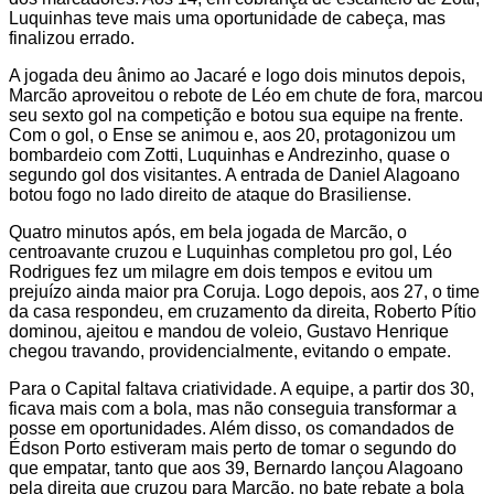
Luquinhas teve mais uma oportunidade de cabeça, mas
finalizou errado.
A jogada deu ânimo ao Jacaré e logo dois minutos depois,
Marcão aproveitou o rebote de Léo em chute de fora, marcou
seu sexto gol na competição e botou sua equipe na frente.
Com o gol, o Ense se animou e, aos 20, protagonizou um
bombardeio com Zotti, Luquinhas e Andrezinho, quase o
segundo gol dos visitantes. A entrada de Daniel Alagoano
botou fogo no lado direito de ataque do Brasiliense.
Quatro minutos após, em bela jogada de Marcão, o
centroavante cruzou e Luquinhas completou pro gol, Léo
Rodrigues fez um milagre em dois tempos e evitou um
prejuízo ainda maior pra Coruja. Logo depois, aos 27, o time
da casa respondeu, em cruzamento da direita, Roberto Pítio
dominou, ajeitou e mandou de voleio, Gustavo Henrique
chegou travando, providencialmente, evitando o empate.
Para o Capital faltava criatividade. A equipe, a partir dos 30,
ficava mais com a bola, mas não conseguia transformar a
posse em oportunidades. Além disso, os comandados de
Édson Porto estiveram mais perto de tomar o segundo do
que empatar, tanto que aos 39, Bernardo lançou Alagoano
pela direita que cruzou para Marcão, no bate rebate a bola