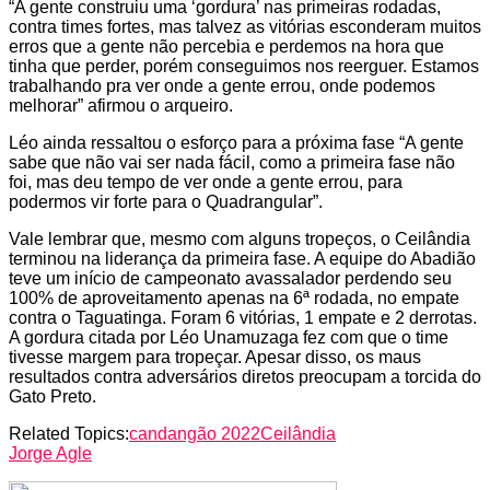
“A gente construiu uma ‘gordura’ nas primeiras rodadas,
contra times fortes, mas talvez as vitórias esconderam muitos
erros que a gente não percebia e perdemos na hora que
tinha que perder, porém conseguimos nos reerguer. Estamos
trabalhando pra ver onde a gente errou, onde podemos
melhorar” afirmou o arqueiro.
Léo ainda ressaltou o esforço para a próxima fase “A gente
sabe que não vai ser nada fácil, como a primeira fase não
foi, mas deu tempo de ver onde a gente errou, para
podermos vir forte para o Quadrangular”.
Vale lembrar que, mesmo com alguns tropeços, o Ceilândia
terminou na liderança da primeira fase. A equipe do Abadião
teve um início de campeonato avassalador perdendo seu
100% de aproveitamento apenas na 6ª rodada, no empate
contra o Taguatinga. Foram 6 vitórias, 1 empate e 2 derrotas.
A gordura citada por Léo Unamuzaga fez com que o time
tivesse margem para tropeçar. Apesar disso, os maus
resultados contra adversários diretos preocupam a torcida do
Gato Preto.
Related Topics:
candangão 2022
Ceilândia
Jorge Agle