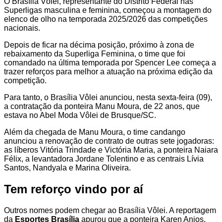
O Brasília Vôlei, representante do Distrito Federal nas
Superligas masculina e feminina, começou a montagem do
elenco de olho na temporada 2025/2026 das competições
nacionais.
Depois de ficar na décima posição, próximo à zona de
rebaixamento da Superliga Feminina, o time que foi
comandado na última temporada por Spencer Lee começa a
trazer reforços para melhor a atuação na próxima edição da
competição.
Para tanto, o Brasília Vôlei anunciou, nesta sexta-feira (09),
a contratação da ponteira Manu Moura, de 22 anos, que
estava no Abel Moda Vôlei de Brusque/SC.
Além da chegada de Manu Moura, o time candango
anunciou a renovação de contrato de outras sete jogadoras:
as líberos Vitória Trindade e Victória Maria, a ponteira Naiara
Félix, a levantadora Jordane Tolentino e as centrais Lívia
Santos, Nandyala e Marina Oliveira.
Tem reforço vindo por aí
Outros nomes podem chegar ao Brasília Vôlei. A reportagem
da
Esportes Brasília
apurou que a ponteira Karen Anjos,