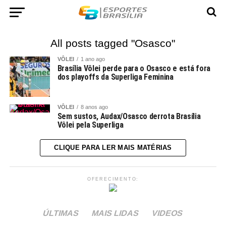
All posts tagged "Osasco"
VÔLEI
1 ano ago
Brasília Vôlei perde para o Osasco e está fora
dos playoffs da Superliga Feminina
VÔLEI
8 anos ago
Sem sustos, Audax/Osasco derrota Brasília
Vôlei pela Superliga
CLIQUE PARA LER MAIS MATÉRIAS
OFERECIMENTO:
ÚLTIMAS
MAIS LIDAS
VIDEOS