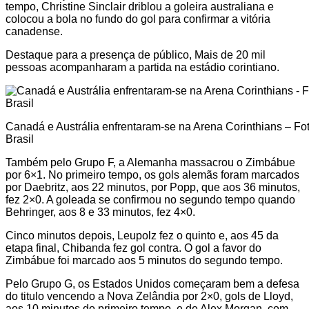
tempo, Christine Sinclair driblou a goleira australiana e
colocou a bola no fundo do gol para confirmar a vitória
canadense.
Destaque para a presença de público, Mais de 20 mil
pessoas acompanharam a partida na estádio corintiano.
Canadá e Austrália enfrentaram-se na Arena Corinthians – F
Brasil
Também pelo Grupo F, a Alemanha massacrou o Zimbábue
por 6×1. No primeiro tempo, os gols alemãs foram marcados
por Daebritz, aos 22 minutos, por Popp, que aos 36 minutos,
fez 2×0. A goleada se confirmou no segundo tempo quando
Behringer, aos 8 e 33 minutos, fez 4×0.
Cinco minutos depois, Leupolz fez o quinto e, aos 45 da
etapa final, Chibanda fez gol contra. O gol a favor do
Zimbábue foi marcado aos 5 minutos do segundo tempo.
Pelo Grupo G, os Estados Unidos começaram bem a defesa
do titulo vencendo a Nova Zelândia por 2×0, gols de Lloyd,
aos 10 minutos do primeiro tempo, e de Alex Morgan, com