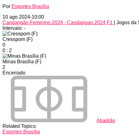
Por
Esportes Brasília
10 ago 2024
-
10:00
Candangão Feminino 2024 - Candangao 2024 F1
| Jogos da
Intervalo: -
Cresspom (F)
0
0
:
2
Minas Brasília (F)
2
Encerrado
Abadião
Related Topics:
Esportes Brasília