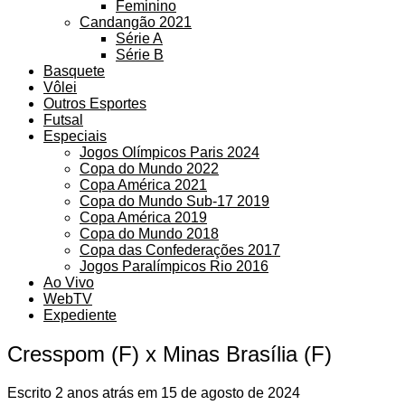
Feminino
Candangão 2021
Série A
Série B
Basquete
Vôlei
Outros Esportes
Futsal
Especiais
Jogos Olímpicos Paris 2024
Copa do Mundo 2022
Copa América 2021
Copa do Mundo Sub-17 2019
Copa América 2019
Copa do Mundo 2018
Copa das Confederações 2017
Jogos Paralímpicos Rio 2016
Ao Vivo
WebTV
Expediente
Cresspom (F) x Minas Brasília (F)
Escrito
2 anos atrás
em
15 de agosto de 2024