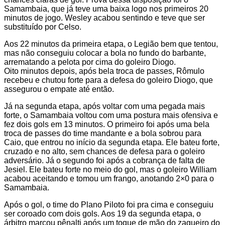
Samambaia, que já teve uma baixa logo nos primeiros 20
minutos de jogo. Wesley acabou sentindo e teve que ser
substituído por Celso.
Aos 22 minutos da primeira etapa, o Legião bem que tentou,
mas não conseguiu colocar a bola no fundo do barbante,
arrematando a pelota por cima do goleiro Diogo.
Oito minutos depois, após bela troca de passes, Rômulo
recebeu e chutou forte para a defesa do goleiro Diogo, que
assegurou o empate até então.
Já na segunda etapa, após voltar com uma pegada mais
forte, o Samambaia voltou com uma postura mais ofensiva e
fez dois gols em 13 minutos. O primeiro foi após uma bela
troca de passes do time mandante e a bola sobrou para
Caio, que entrou no início da segunda etapa. Ele bateu forte,
cruzado e no alto, sem chances de defesa para o goleiro
adversário. Já o segundo foi após a cobrança de falta de
Jesiel. Ele bateu forte no meio do gol, mas o goleiro William
acabou aceitando e tomou um frango, anotando 2×0 para o
Samambaia.
Após o gol, o time do Plano Piloto foi pra cima e conseguiu
ser coroado com dois gols. Aos 19 da segunda etapa, o
árbitro marcou pênalti após um toque de mão do zagueiro do