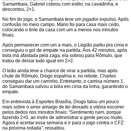
Samambaia. Gabriel cobrou com estilo, na cavadinha, e
descontou, 2×1.
No fim do jogo, o Samambaia teve um jogador expulso. Após
confusão no meio campo, Mário foi para casa mais cedo,
colocando o time da casa com um a menos nos minutos
finais.
Após permanecer com um a mais, o Legião partiu pra cima e
conseguiu o gol de empate na partida. Aos 42 minutos, após
bola má afastada pela zaga, ela sobrou para Rômulo, que
tratou de deixar tudo igual em 2×2.
O leão ainda teve a chance de virar a partida, mas após
chute de Rômulo, Diogo espalma e, no rebote, Charles
conseguiu dar um carrinho. Entretanto, o camisa número 1
do Samambaia salvou a bola em cima da linha, garantindo o
empate.
Em entrevista à Esportes Brasília, Diogo falou um pouco
mais sobre o amor amargo de ter deixado a vitória escorrer
pelos dedos nos minutos finais: “Sentimento ruim, porque
fazendo 2×0, ao invés de administrar a gente pecou muito.
Agora é acertar essa semana e ir para o jogo contra o CFZ
na próxima rodada”, ressaltou.