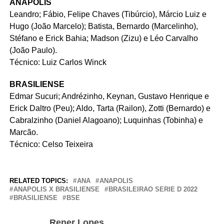
ANÁPOLIS
Leandro; Fábio, Felipe Chaves (Tibúrcio), Márcio Luiz e
Hugo (João Marcelo); Batista, Bernardo (Marcelinho),
Stéfano e Erick Bahia; Madson (Zizu) e Léo Carvalho
(João Paulo).
Técnico: Luiz Carlos Winck
BRASILIENSE
Edmar Sucuri; Andrézinho, Keynan, Gustavo Henrique e
Erick Daltro (Peu); Aldo, Tarta (Railon), Zotti (Bernardo) e
Cabralzinho (Daniel Alagoano); Luquinhas (Tobinha) e
Marcão.
Técnico: Celso Teixeira
RELATED TOPICS:
ANA
ANAPOLIS
ANAPOLIS X BRASILIENSE
BRASILEIRAO SERIE D 2022
BRASILIENSE
BSE
Rener Lopes