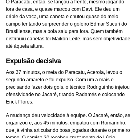
O Paracatu, então, se lançou à frente, mesmo jogando
fora de casa, e quase marcou com Davi. Ele deu um
drible da vaca, uma caneta e chutou quase do meio
campo tentando surpreender o goleiro Edmar Sucuri do
Brasiliense, mas a bola saiu para fora. Quem também
distribuiu canetas foi Maikon Leite, mas sem objetividade
até àquela altura.
Expulsão decisiva
Aos 37 minutos, o meia do Paracatu, Acerola, levou o
segundo amarelo e foi expulso. Com um a mais e
precisando fazer dois gols, o técnico Rodriguinho injetou
ofensividade no Jacaré, tirando Radamés e colocando
Erick Flores.
A mudança deu velocidade à equipe. O Jacaré, então, se
organizou e, aos 45 minutos, empatou com Romarinho,
que já vinha articulando boas jogadas durante o primeiro
tempo. O camisa 20 recebeu cruzamento de Lúcio