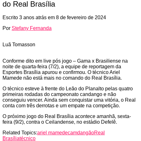
do Real Brasília
Escrito
3 anos atrás
em
8 de fevereiro de 2024
Por
Stefany Fernanda
Luã Tomasson
Conforme dito em live pós jogo – Gama x Brasiliense na
noite de quarta-feira (7/2), a equipe de reportagem da
Esportes Brasília apurou e confirmou. O técnico Ariel
Mamede não está mais no comando do Real Brasília.
O técnico esteve à frente do Leão do Planalto pelas quatro
primeiras rodadas do campeonato candango e não
conseguiu vencer. Ainda sem conquistar uma vitória, o Real
conta com três derrotas e um empate na competição.
O próximo jogo do Real Brasília acontece amanhã, sexta-
feira (9/2), contra o Ceilandense, no estádio Defelê.
Related Topics:
ariel mamede
camdangão
Real
Brasília
técnico