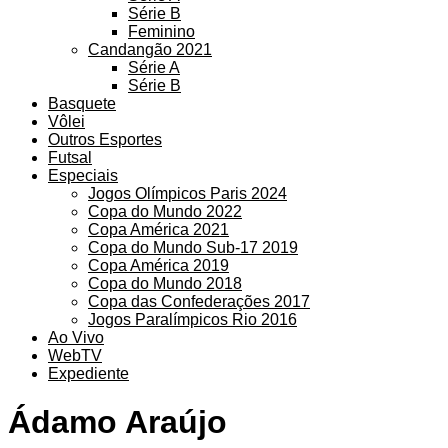
Série B
Feminino
Candangão 2021
Série A
Série B
Basquete
Vôlei
Outros Esportes
Futsal
Especiais
Jogos Olímpicos Paris 2024
Copa do Mundo 2022
Copa América 2021
Copa do Mundo Sub-17 2019
Copa América 2019
Copa do Mundo 2018
Copa das Confederações 2017
Jogos Paralímpicos Rio 2016
Ao Vivo
WebTV
Expediente
Ádamo Araújo