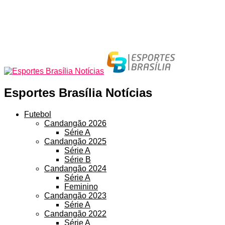
Esportes Brasília Notícias
Futebol
Candangão 2026
Série A
Candangão 2025
Série A
Série B
Candangão 2024
Série A
Feminino
Candangão 2023
Série A
Candangão 2022
Série A