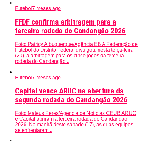
Futebol
7 meses ago
FFDF confirma arbitragem para a
terceira rodada do Candangão 2026
Foto: Patricy Albuquerque/Agência EB A Federação de
Futebol do Distrito Federal divulgou, nesta terça-feira
(20), a arbitragem para os cinco jogos da terceira
rodada do Candangão...
Futebol
7 meses ago
Capital vence ARUC na abertura da
segunda rodada do Candangão 2026
Foto: Mateus Péres/Agência de Notícias CEUB ARUC
e Capital abriram a terceira rodada do Candangão
2026. Na manhã deste sábado (17), as duas equipes
se enfrentaram...