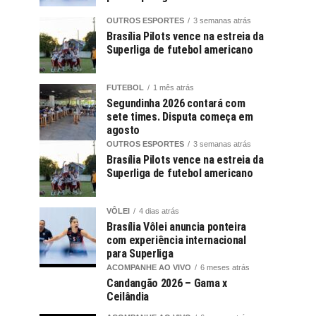
OUTROS ESPORTES
3 semanas atrás
Brasília Pilots vence na estreia da
Superliga de futebol americano
FUTEBOL
1 mês atrás
Segundinha 2026 contará com
sete times. Disputa começa em
agosto
OUTROS ESPORTES
3 semanas atrás
Brasília Pilots vence na estreia da
Superliga de futebol americano
VÔLEI
4 dias atrás
Brasília Vôlei anuncia ponteira
com experiência internacional
para Superliga
ACOMPANHE AO VIVO
6 meses atrás
Candangão 2026 – Gama x
Ceilândia