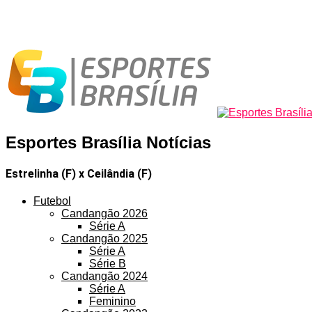
Esportes Brasília Notícias
Estrelinha (F) x Ceilândia (F)
Futebol
Candangão 2026
Série A
Candangão 2025
Série A
Série B
Candangão 2024
Série A
Feminino