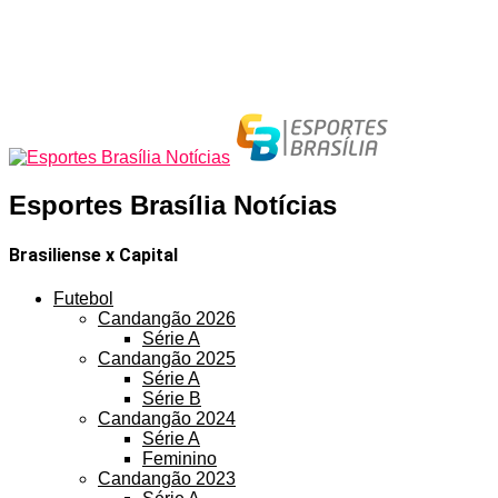
Esportes Brasília Notícias
Brasiliense x Capital
Futebol
Candangão 2026
Série A
Candangão 2025
Série A
Série B
Candangão 2024
Série A
Feminino
Candangão 2023