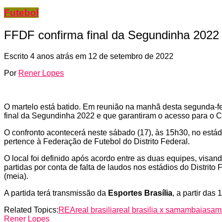
Futebol
FFDF confirma final da Segundinha 2022 p
Escrito
4 anos atrás
em
12 de setembro de 2022
Por
Rener Lopes
O martelo está batido. Em reunião na manhã desta segunda-fei
final da Segundinha 2022 e que garantiram o acesso para o
O confronto acontecerá neste sábado (17), às 15h30, no estád
pertence à Federação de Futebol do Distrito Federal.
O local foi definido após acordo entre as duas equipes, vis
partidas por conta de falta de laudos nos estádios do Distrito
(meia).
A partida terá transmissão da
Esportes Brasília
, a partir da
Related Topics:
REA
real brasilia
real brasilia x samambaia
sam
Rener Lopes