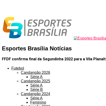
Esportes Brasília Notícias
FFDF confirma final da Segundinha 2022 para a Vila Planal
Futebol
Candangão 2026
Série A
Candangão 2025
Série A
Série B
Candangão 2024
Série A
Feminino