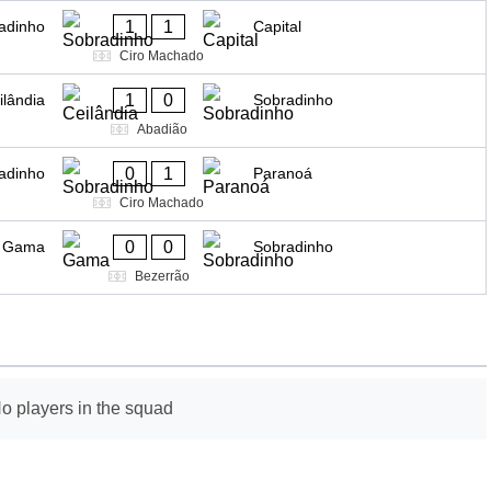
1
1
adinho
Capital
Ciro Machado
1
0
ilândia
Sobradinho
Abadião
0
1
adinho
Paranoá
Ciro Machado
0
0
Gama
Sobradinho
Bezerrão
o players in the squad