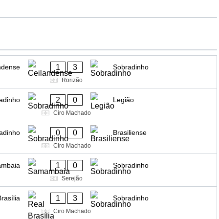
1
3
ndense
Sobradinho
Rorizão
2
0
adinho
Legião
Ciro Machado
0
0
adinho
Brasiliense
Ciro Machado
1
0
mbaia
Sobradinho
Serejão
1
3
rasília
Sobradinho
Ciro Machado