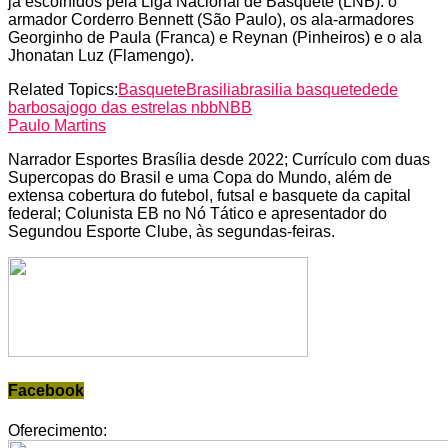
já escolhidos pela Liga Nacional de Basquete (LNB): o
armador Corderro Bennett (São Paulo), os ala-armadores
Georginho de Paula (Franca) e Reynan (Pinheiros) e o ala
Jhonatan Luz (Flamengo).
Related Topics:
Basquete
Brasilia
brasilia basquete
dede
barbosa
jogo das estrelas nbb
NBB
Paulo Martins
Narrador Esportes Brasília desde 2022; Currículo com duas
Supercopas do Brasil e uma Copa do Mundo, além de
extensa cobertura do futebol, futsal e basquete da capital
federal; Colunista EB no Nó Tático e apresentador do
Segundou Esporte Clube, às segundas-feiras.
Facebook
Oferecimento: