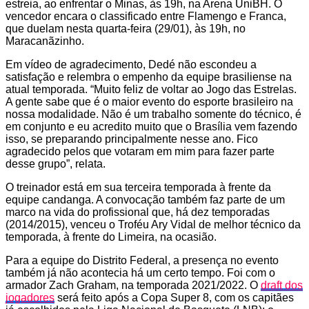
estreia, ao enfrentar o Minas, às 19h, na Arena UniBH. O
vencedor encara o classificado entre Flamengo e Franca,
que duelam nesta quarta-feira (29/01), às 19h, no
Maracanãzinho.
Em vídeo de agradecimento, Dedé não escondeu a
satisfação e relembra o empenho da equipe brasiliense na
atual temporada. “Muito feliz de voltar ao Jogo das Estrelas.
A gente sabe que é o maior evento do esporte brasileiro na
nossa modalidade. Não é um trabalho somente do técnico, é
em conjunto e eu acredito muito que o Brasília vem fazendo
isso, se preparando principalmente nesse ano. Fico
agradecido pelos que votaram em mim para fazer parte
desse grupo”, relata.
O treinador está em sua terceira temporada à frente da
equipe candanga. A convocação também faz parte de um
marco na vida do profissional que, há dez temporadas
(2014/2015), venceu o Troféu Ary Vidal de melhor técnico da
temporada, à frente do Limeira, na ocasião.
Para a equipe do Distrito Federal, a presença no evento
também já não acontecia há um certo tempo. Foi com o
armador Zach Graham, na temporada 2021/2022. O
draft dos
jogadores
será feito após a Copa Super 8, com os capitães