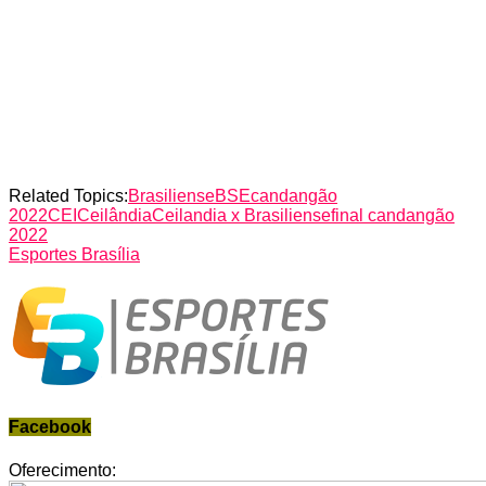
Related Topics:
Brasiliense
BSE
candangão
2022
CEI
Ceilândia
Ceilandia x Brasiliense
final candangão
2022
Esportes Brasília
Facebook
Oferecimento: