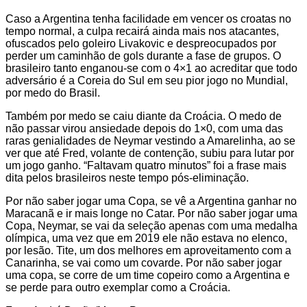
Caso a Argentina tenha facilidade em vencer os croatas no
tempo normal, a culpa recairá ainda mais nos atacantes,
ofuscados pelo goleiro Livakovic e despreocupados por
perder um caminhão de gols durante a fase de grupos. O
brasileiro tanto enganou-se com o 4×1 ao acreditar que todo
adversário é a Coreia do Sul em seu pior jogo no Mundial,
por medo do Brasil.
Também por medo se caiu diante da Croácia. O medo de
não passar virou ansiedade depois do 1×0, com uma das
raras genialidades de Neymar vestindo a Amarelinha, ao se
ver que até Fred, volante de contenção, subiu para lutar por
um jogo ganho. “Faltavam quatro minutos” foi a frase mais
dita pelos brasileiros neste tempo pós-eliminação.
Por não saber jogar uma Copa, se vê a Argentina ganhar no
Maracanã e ir mais longe no Catar. Por não saber jogar uma
Copa, Neymar, se vai da seleção apenas com uma medalha
olímpica, uma vez que em 2019 ele não estava no elenco,
por lesão. Tite, um dos melhores em aproveitamento com a
Canarinha, se vai como um covarde. Por não saber jogar
uma copa, se corre de um time copeiro como a Argentina e
se perde para outro exemplar como a Croácia.