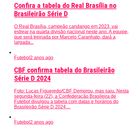
Confira a tabela do Real Brasília no
Brasileirão Série D
O Real Brasília, campeão candango em 2023, vai
estrear na quarta divisão nacional neste ano. A equipe,
que será treinada por Marcelo Caranhato, dará a
largada...
Futebol
2 anos ago
CBF confirma tabela do Brasileirão
Série D 2024
Foto: Lucas Figueredo/CBF Demorou, mas saiu. Nesta
segunda-feira (22), a Confederação Brasileira de
Futebol divulgou a tabela com datas e horários do
Brasileirão Série D 2024....
Futebol
2 anos ago