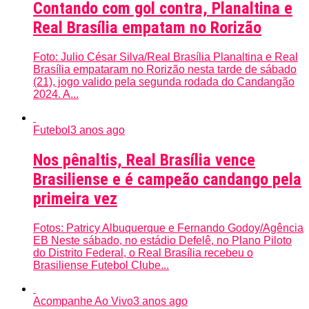
Contando com gol contra, Planaltina e
Real Brasília empatam no Rorizão
Foto: Julio César Silva/Real Brasília Planaltina e Real
Brasília empataram no Rorizão nesta tarde de sábado
(21), jogo valido pela segunda rodada do Candangão
2024. A...
Futebol
3 anos ago
Nos pênaltis, Real Brasília vence
Brasiliense e é campeão candango pela
primeira vez
Fotos: Patricy Albuquerque e Fernando Godoy/Agência
EB Neste sábado, no estádio Defelê, no Plano Piloto
do Distrito Federal, o Real Brasília recebeu o
Brasiliense Futebol Clube...
Acompanhe Ao Vivo
3 anos ago