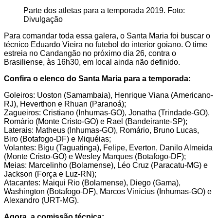
Parte dos atletas para a temporada 2019. Foto:
Divulgação
Para comandar toda essa galera, o Santa Maria foi buscar o
técnico Eduardo Vieira no futebol do interior goiano. O time
estreia no Candangão no próximo dia 26, contra o
Brasiliense, às 16h30, em local ainda não definido.
Confira o elenco do Santa Maria para a temporada:
Goleiros: Uoston (Samambaia), Henrique Viana (Americano-
RJ), Heverthon e Rhuan (Paranoá);
Zagueiros: Cristiano (Inhumas-GO), Jonatha (Trindade-GO),
Romário (Monte Cristo-GO) e Rael (Bandeirante-SP);
Laterais: Matheus (Inhumas-GO), Romário, Bruno Lucas,
Biro (Botafogo-DF) e Miquéias;
Volantes: Bigu (Taguatinga), Felipe, Everton, Danilo Almeida
(Monte Cristo-GO) e Wesley Marques (Botafogo-DF);
Meias: Marcelinho (Bolamense), Léo Cruz (Paracatu-MG) e
Jackson (Força e Luz-RN);
Atacantes: Maiqui Rio (Bolamense), Diego (Gama),
Washington (Botafogo-DF), Marcos Vinícius (Inhumas-GO) e
Alexandro (URT-MG).
Agora, a comissão técnica: