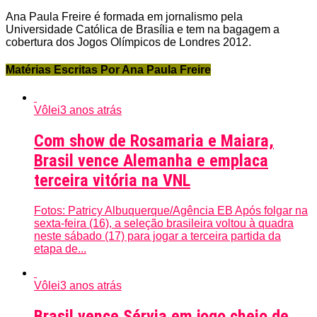
Ana Paula Freire é formada em jornalismo pela
Universidade Católica de Brasília e tem na bagagem a
cobertura dos Jogos Olímpicos de Londres 2012.
Matérias Escritas Por Ana Paula Freire
Vôlei
3 anos atrás
Com show de Rosamaria e Maiara,
Brasil vence Alemanha e emplaca
terceira vitória na VNL
Fotos: Patricy Albuquerque/Agência EB Após folgar na
sexta-feira (16), a seleção brasileira voltou à quadra
neste sábado (17) para jogar a terceira partida da
etapa de...
Vôlei
3 anos atrás
Brasil vence Sérvia em jogo cheio de